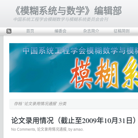
《模糊系统与数学》编辑部
中国系统工程学会模糊数学与模糊系统委员会会刊
首页
编委会
杂志简介
征稿简则
Rss
存档 ‘论文录用情况通报’ 分类
论文录用情况（截止至2009年10月31日
No Comments
,
论文录用情况通报
, by amao.